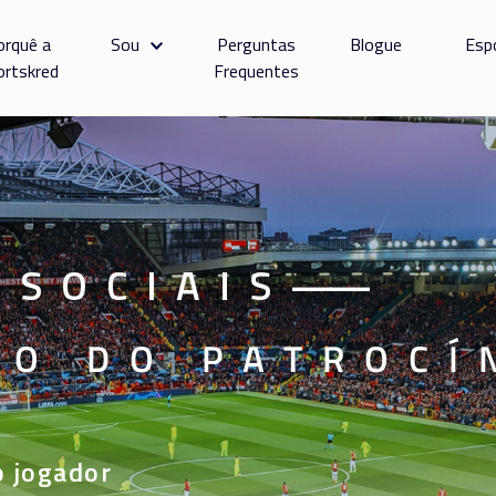
orquê a
Sou
Perguntas
Blogue
Esp
ortskred
Frequentes
 SOCIAIS
——
RO DO PATROCÍ
o jogador