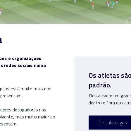
a
ubes e organizações
s redes sociais numa
Os atletas sã
padrão.
eptos está muito mais nos
representam.
Eles atraem um grand
dentro e fora do cam
idores de jogadores nas
olvente, mas muito maior do
Descubra agora
resentam.