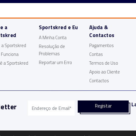
e a
Sportskred e Eu
Ajuda &
tskred
Contactos
A Minha Conta
 a Sportskred
Pagamentos
Resolução de
Problemas
 Funciona
Contas
Reportar um Erro
ê a Sportskred
Termos de Uso
Apoio ao Cliente
Contactos
L
etter