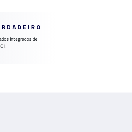
ERDADEIRO
ados integrados de
OI.