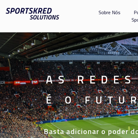
Sobre Nós
P
Sp
AS REDES
É O FUTU
Basta adicionar o poder d