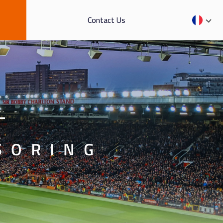
Contact Us
—
SORING