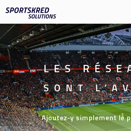
LES RÉSE
SONT L’A
Ajoutez-y simplement le p