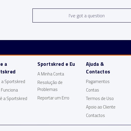
I've got a question
e a
Sportskred e Eu
Ajuda &
tskred
Contactos
A Minha Conta
 a Sportskred
Pagamentos
Resolução de
Problemas
 Funciona
Contas
Reportar um Erro
ê a Sportskred
Termos de Uso
Apoio ao Cliente
Contactos