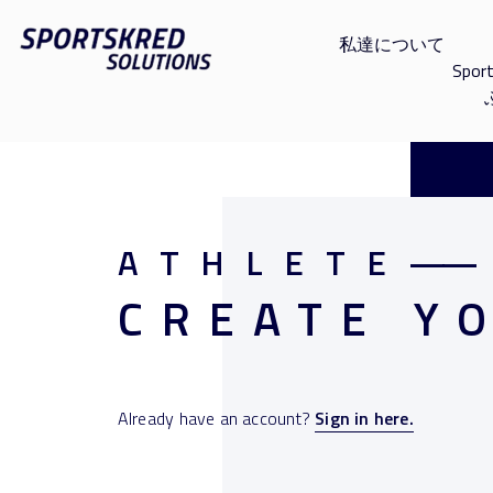
私達について
Spor
ATHLETE
——
CREATE Y
Already have an account?
Sign in here.