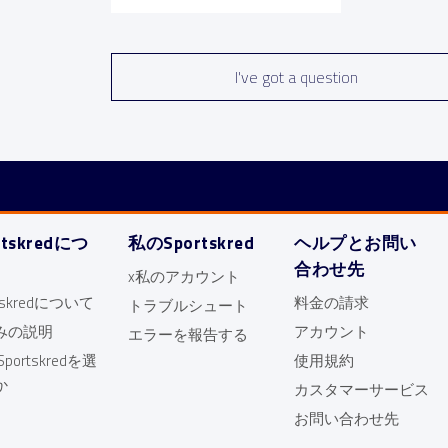
I've got a question
rtskredにつ
私のSportskred
ヘルプとお問い
合わせ先
x私のアカウント
rtskredについて
料金の請求
トラブルシュート
みの説明
アカウント
エラーを報告する
portskredを選
使用規約
か
カスタマーサービス
お問い合わせ先