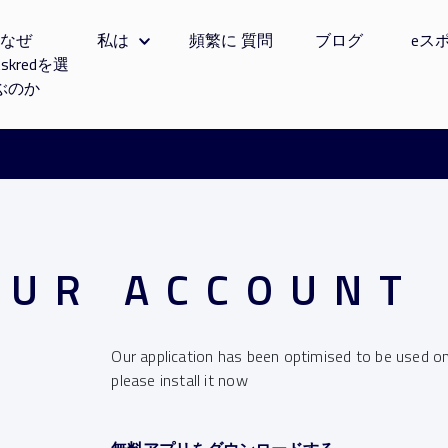
なぜ
私は
頻繁に 質問
ブログ
eス
tskredを選
ぶのか
OUR ACCOUNT
Our application has been optimised to be used on
please install it now