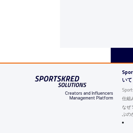
Spo
いて
Spo
Creators and Influencers
仕組
Management Platform
なぜ S
ぶの