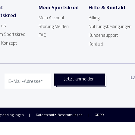
ut
Mein Sportskred
Hilfe & Kontakt
tskred
Mein Account
Billing
 us
Störung Melden
Nutzungsbedingungen
m Sportskred
FAQ
Kundensupport
 Konzept
Kontakt
L
gsbedingungen
Datenschutz-Bestimmungen
GDPR