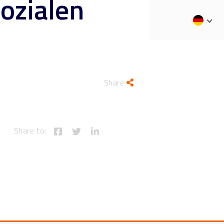
sozialen
Contact Us
Share
Share to: