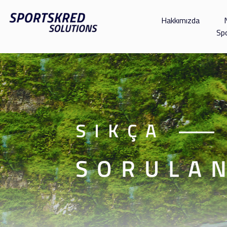
Hakkımızda
Sp
SIKÇA
——
SORULA