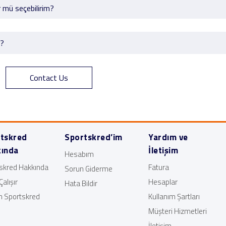
 mü seçebilirim?
ı?
Contact Us
tskred
Sportskred’im
Yardım ve
ında
İletişim
Hesabım
skred Hakkında
Fatura
Sorun Giderme
Çalışır
Hesaplar
Hata Bildir
 Sportskred
Kullanım Şartları
Müşteri Hizmetleri
İletişim