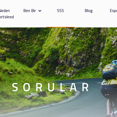
Neden
Ben Bir
SSS
Blog
Esp
ortskred
N SORULAR